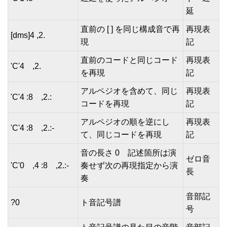
延
直前の [ ] を同じ構成音で再
再現表
[dms]4 ,2.
現
記
直前のコードと同じコード
再現表
'C'4 ,2.
を再現
記
アルペジオを含めて、同じ
再現表
'C'4 :8 ,2.:
コードを再現
記
アルペジオの順を逆にし
再現表
'C'4 :8 ,2.:-
て、同じコードを再現
記
音の長さ 0 記述箇所は演
ゼロ音
'C'0 ,4 :8 ,2.:-
奏せず次の再現指定から演
長
奏
音部記
?0
ト音記号譜
号