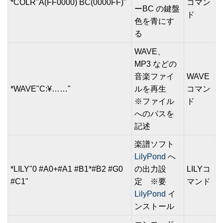
*COLR"A(FF0000) BC(0000FF)"
コマン
ーBC の鍵盤
ド
色を青にす
る
WAVE、
MP3 などの
音楽ファイ
WAVE
*WAVE"C:¥……"
ルを再生
コマン
※ファイル
ド
へのパスを
記述
楽譜ソフト
LilyPond
へ
*LILY"0 #A0+#A1 #B1*#B2 #G0
の出力設
LILYコ
#C1"
定 ※要
マンド
LilyPond
イ
ンストール