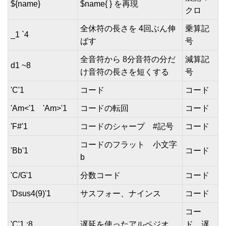
${name}
$name{ } を再現
クロ
全休符の長さを 4回ぶん伸
乗算記
_1 `4
ばす
号
全音符から 8分音符の分だ
減算記
d1 ~8
け音符の長さを短くする
号
'C'1
コード
コード
'Am<'1 'Am>'1
コードの転回
コード
'F#'1
コードのシャープ #記号
コード
コードのフラット 小文字
'Bb'1
コード
b
'C/G'1
分数コード
コード
'Dsus4(9)'1
サスフォー、ナインス
コード
コー
'C'1 :8
遅延を使ったアルペジオ
ド 遅