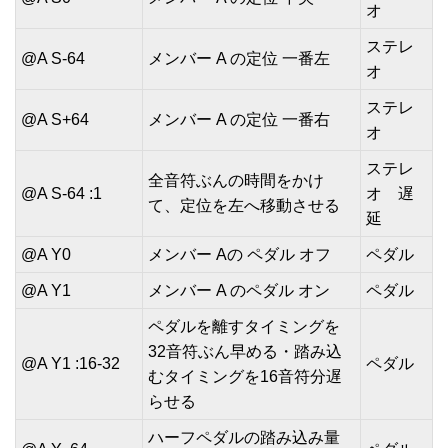
オ
ステレ
@A S-64
メンバー A の定位 一番左
オ
ステレ
@A S+64
メンバー A の定位 一番右
オ
ステレ
全音符ぶんの時間をかけ
@A S-64 :1
オ 遅
て、定位を左へ移動させる
延
@A Y0
メンバー Aの ペダル オフ
ペダル
@A Y1
メンバー A のペダル オン
ペダル
ペダルを離すタイミングを
32音符ぶん早める・踏み込
@A Y1 :16-32
ペダル
むタイミングを16音符分遅
らせる
ハーフペダルの踏み込み量