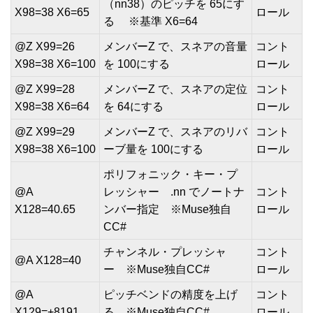
（nn38）のピッチを 65にす
X98=38 X6=65
ロール
る ※基準 X6=64
@Z X99=26
メンバーZ で、スネアの音量
コント
X98=38 X6=100
を 100にする
ロール
@Z X99=28
メンバーZ で、スネアの定位
コント
X98=38 X6=64
を 64にする
ロール
@Z X99=29
メンバーZ で、スネアのリバ
コント
X98=38 X6=100
ーブ量を 100にする
ロール
ポリフォニック・キー・プ
@A
レッシャー .nn でノートナ
コント
X128=40.65
ンバー指定 ※Muse独自
ロール
CC#
チャンネル・プレッシャ
コント
@A X128=40
ー ※Muse独自CC#
ロール
@A
ピッチベンドの精度を上げ
コント
X129=+8191
る ※Muse独自CC#
ロール