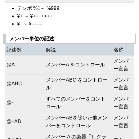
テンポ %1～ %999
¥+ ～ ¥+++++++
¥- ～ ¥-------
↑
†
メンバー単位の記述
記述例
解説
名称
メンバ
@A
メンバーA をコントロール
ー宣言
メンバーABC をコントロー
メンバ
@ABC
ル
ー宣言
すべてのメンバーをコント
メンバ
@~
ロール
ー宣言
メンバーABを除いた他メン
メンバ
@~AB
バーをコントロール
ー宣言
メンバー A の楽器「1. グラ