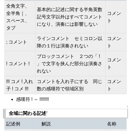
全角文字、
基本的に記述に関する半角英数
全半角｜、
コメン
記号文字以外はすべてコメント
スペース、
ト
になり、演奏には影響しない
タブ
ラインコメント セミコロン以
コメン
; コメント
降の１行は演奏されない
ト
ブロックコメント ２つの「 !
コメン
! コメント !
」で文字を挟んだ部分は演奏さ
ト
れない
!!! コメ ! 入れ
コメントを入れ子にする 同じ
コメン
子 ! コメ !!!
数の感嘆符で領域区別
ト
感嘆符 ! ～ !!!!!!!!
↑
†
全域に関わる記述
記述例
解説
名称