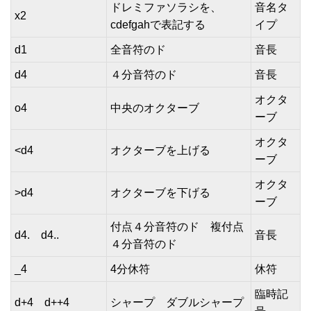
ドレミファソラシを、
音名タ
x2
cdefgahで表記する
イプ
d1
全音符のド
音長
d4
４分音符のド
音長
オクタ
o4
中央のオクターブ
ーブ
オクタ
<d4
オクターブを上げる
ーブ
オクタ
>d4
オクターブを下げる
ーブ
付点４分音符のド 複付点
d4. d4..
音長
４分音符のド
_4
4分休符
休符
臨時記
d+4 d++4
シャープ ダブルシャープ