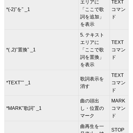
エリアに
TEXT
*(-2)"を" _1
「ここで歌
コマン
詞を追加」
ド
を表示
5. テキスト
エリアに
TEXT
*( ,2)"置換" _1
「ここで歌
コマン
詞を置換」
ド
を表示
TEXT
歌詞表示を
*TEXT"" _1
コマン
消す
ド
曲の頭出
MARK
*MARK"歌詞" _1
し・位置の
コマン
マーク
ド
曲再生を一
STOP