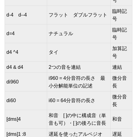
号
臨時記
d-4 d--4
フラット ダブルフラット
号
臨時記
d=4
ナチュラル
号
加算記
d4 ^4
タイ
号
d4 & d4
2つの音を連結
連結
i960 = 4分音符の長さ 最
微分音
di960
小分解能単位の記述
長
微分音
di60
i60 = 64分音符の長さ
長
和音 [ ]の中に構成音（単
[dms]4
和音
音も可）・[ ]の後ろに音長
[dms]1 :8
遅延を使ったアルペジオ
遅延