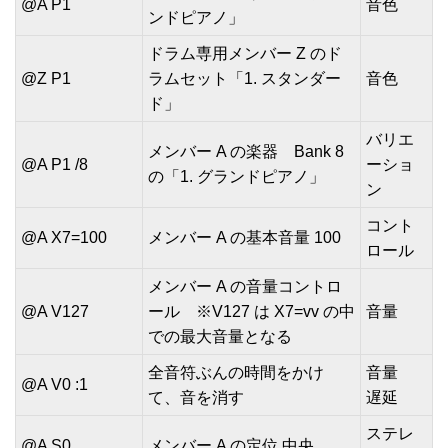
@A P1
音色
ンドピアノ」
ドラム専用メンバー Z のド
@Z P1
ラムセット「1. スタンダー
音色
ド」
バリエ
メンバー A の楽器 Bank 8
@A P1 /8
ーショ
の「1. グランドピアノ」
ン
コント
@A X7=100
メンバー A の基本音量 100
ロール
メンバー A の音量コントロ
@A V127
ール ※V127 は X7=vv の中
音量
での最大音量となる
全音符ぶんの時間をかけ
音量
@A V0 :1
て、音を消す
遅延
ステレ
@A S0
メンバー A の定位 中央