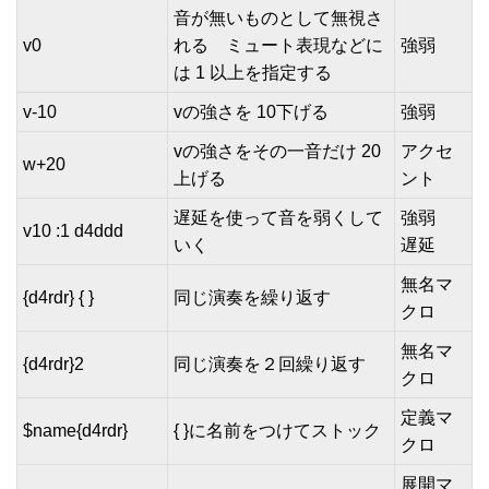
音が無いものとして無視さ
v0
れる ミュート表現などに
強弱
は 1 以上を指定する
v-10
vの強さを 10下げる
強弱
vの強さをその一音だけ 20
アクセ
w+20
上げる
ント
遅延を使って音を弱くして
強弱
v10 :1 d4ddd
いく
遅延
無名マ
{d4rdr} { }
同じ演奏を繰り返す
クロ
無名マ
{d4rdr}2
同じ演奏を２回繰り返す
クロ
定義マ
$name{d4rdr}
{ }に名前をつけてストック
クロ
展開マ