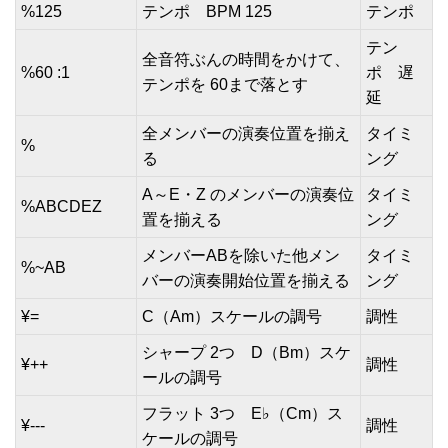
%125
テンポ BPM 125
テンポ
テン
全音符ぶんの時間をかけて、
%60 :1
ポ 遅
テンポを 60まで落とす
延
全メンバーの演奏位置を揃え
タイミ
%
る
ング
A～E・Z のメンバーの演奏位
タイミ
%ABCDEZ
置を揃える
ング
メンバーABを除いた他メン
タイミ
%~AB
バーの演奏開始位置を揃える
ング
¥=
C（Am）スケールの調号
調性
シャープ 2つ D（Bm）スケ
¥++
調性
ールの調号
フラット 3つ E♭（Cm）ス
¥---
調性
ケールの調号