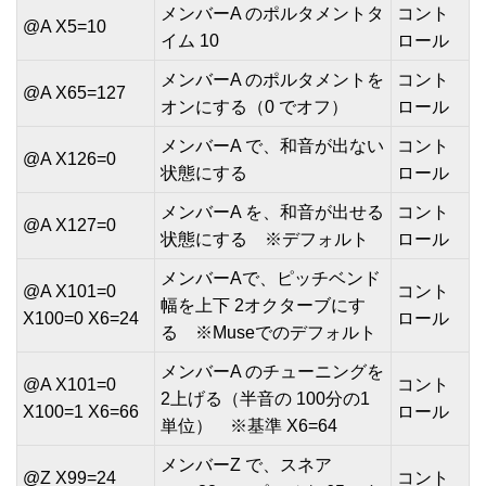
メンバーA のポルタメントタ
コント
@A X5=10
イム 10
ロール
メンバーA のポルタメントを
コント
@A X65=127
オンにする（0 でオフ）
ロール
メンバーA で、和音が出ない
コント
@A X126=0
状態にする
ロール
メンバーA を、和音が出せる
コント
@A X127=0
状態にする ※デフォルト
ロール
メンバーAで、ピッチベンド
@A X101=0
コント
幅を上下 2オクターブにす
X100=0 X6=24
ロール
る ※Museでのデフォルト
メンバーA のチューニングを
@A X101=0
コント
2上げる（半音の 100分の1
X100=1 X6=66
ロール
単位） ※基準 X6=64
メンバーZ で、スネア
@Z X99=24
コント