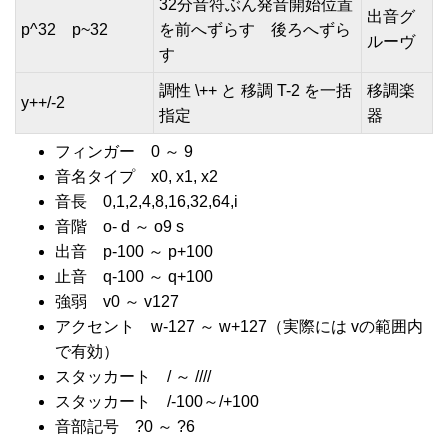
32分音符ぶん発音開始位置
出音グ
p^32 p~32
を前へずらす 後ろへずら
ルーヴ
す
調性 \++ と 移調 T-2 を一括
移調楽
y++/-2
指定
器
フィンガー 0 ～ 9
音名タイプ x0, x1, x2
音長 0,1,2,4,8,16,32,64,i
音階 o- d ～ o9 s
出音 p-100 ～ p+100
止音 q-100 ～ q+100
強弱 v0 ～ v127
アクセント w-127 ～ w+127（実際には vの範囲内
で有効）
スタッカート / ～ ////
スタッカート /-100～/+100
音部記号 ?0 ～ ?6