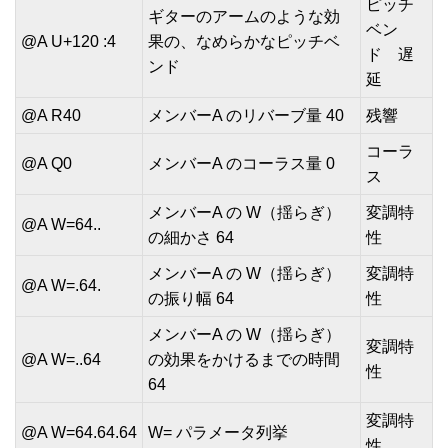
ピッチ
ギターのアームのような効
ベン
@A U+120 :4
果の、なめらかなピッチベ
ド 遅
ンド
延
@A R40
メンバーA のリバーブ量 40
残響
コーラ
@A Q0
メンバーA のコーラス量 0
ス
メンバーA の W（揺らぎ）
変調特
@A W=64..
の細かさ 64
性
メンバーA の W（揺らぎ）
変調特
@A W=.64.
の振り幅 64
性
メンバーA の W（揺らぎ）
変調特
@A W=..64
の効果をかけるまでの時間
性
64
変調特
@A W=64.64.64
W= パラメータ列挙
性