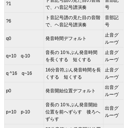
ト音記号譜の見た目の音階
音部記
?1
で、ハ音記号譜演奏
号
ト音記号譜の見た目の音階
音部記
?6
で、ヘ音記号譜演奏
号
止音グ
q0
発音時間デフォルト
ルーヴ
音長の 10％ぶん発音時間
止音グ
q+10 q-10
を長くする 短くする
ルーヴ
16分音符ぶん発音時間を長
止音グ
q ^16 q~16
くする 短くする
ルーヴ
出音グ
p0
発音開始位置デフォルト
ルーヴ
音長の 10％ぶん発音開始
出音グ
p+10 p-10
位置を前へずらす 後ろへ
ルーヴ
ずらす