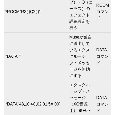
ブ）・Q（コ
ROOM
ーラス）の
*ROOM"R3( )Q2( )"
コマン
エフェクト
ド
詳細設定を
行う
Museが独自
に送出して
いるエクス
DATA
*DATA""
クルーシ
コマン
ブ・メッセ
ド
ージを無効
にする
エクスクル
ーシブ・メ
ッセージ
DATA
*DATA"43,10,4C,02,01,5A,00"
（XG音源
コマン
用） ※F0・
ド