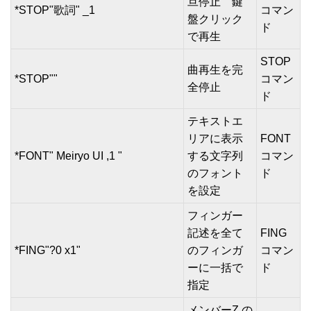
旦停止 鍵
*STOP"歌詞" _1
コマン
盤クリック
ド
で再生
STOP
曲再生を完
*STOP""
コマン
全停止
ド
テキストエ
リアに表示
FONT
*FONT" Meiryo UI ,1 "
する文字列
コマン
のフォント
ド
を設定
フィンガー
記述を全て
FING
*FING"?0 x1"
のフィンガ
コマン
ーに一括で
ド
指定
メンバーZ の