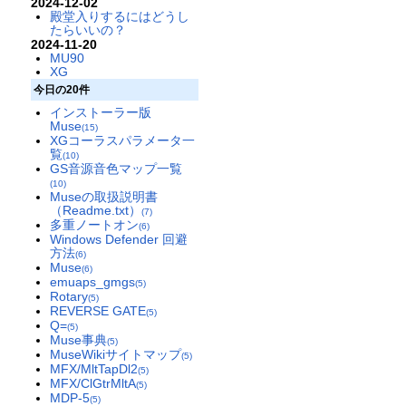
2024-12-02
殿堂入りするにはどうし
たらいいの？
2024-11-20
MU90
XG
今日の20件
インストーラー版
Muse
(15)
XGコーラスパラメータ一
覧
(10)
GS音源音色マップ一覧
(10)
Museの取扱説明書
（Readme.txt）
(7)
多重ノートオン
(6)
Windows Defender 回避
方法
(6)
Muse
(6)
emuaps_gmgs
(5)
Rotary
(5)
REVERSE GATE
(5)
Q=
(5)
Muse事典
(5)
MuseWikiサイトマップ
(5)
MFX/MltTapDl2
(5)
MFX/ClGtrMltA
(5)
MDP-5
(5)