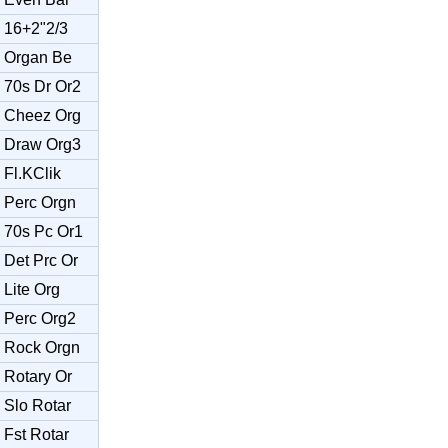
16+2"2/3
Organ Be
70s Dr Or2
Cheez Org
Draw Org3
Fl.KClik
Perc Orgn
70s Pc Or1
Det Prc Or
Lite Org
Perc Org2
Rock Orgn
Rotary Or
Slo Rotar
Fst Rotar