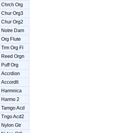
Chrch Org
Chur Org3
Chur Org2
Notre Dam
Org Flute
Trm Org Fl
Reed Orgn
Puff Org
Accrdion
Accordlt
Harmnica
Harmo 2
Tamgo Acd
Tngo Acd2
Nylon Gtr