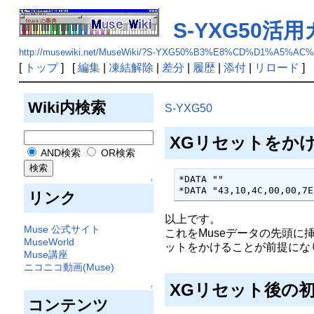
S-YXG50活
http://musewiki.net/MuseWiki/?S-YXG50%B3%E8%CD%D1%A5
[
トップ
] [
編集
|
凍結解除
|
差分
|
履歴
|
添付
|
リロード
] 
Wiki内検索
S-YXG50
XGリセットをか
AND検索
OR検索
*DATA ""

↑
*DATA "43,10,4C,00,00,7E
リンク
以上です。
Muse 公式サイト
これをMuseデータの先頭に
MuseWorld
ットをかけることが前提にな
Muse講座
ニコニコ動画(Muse)
XGリセット後の
↑
コンテンツ