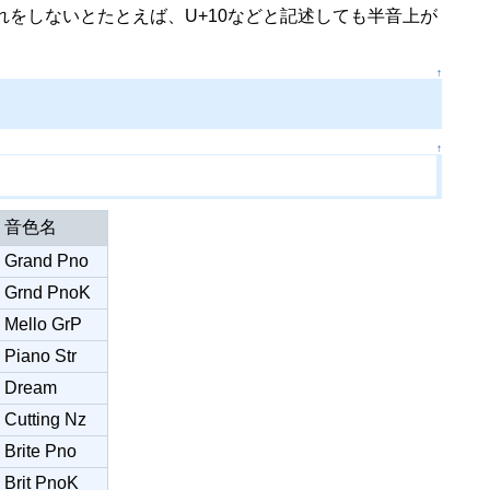
れをしないとたとえば、U+10などと記述しても半音上が
↑
↑
音色名
Grand Pno
Grnd PnoK
Mello GrP
Piano Str
Dream
Cutting Nz
Brite Pno
Brit PnoK