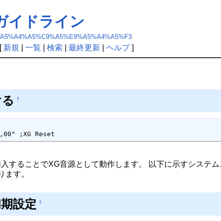
用ガイドライン
%AC%A5%A4%A5%C9%A5%E9%A5%A4%A5%F3
[
新規
|
一覧
|
検索
|
最終更新
|
ヘルプ
]
ける
†
,00" ;XG Reset
挿入することでXG音源として動作します。 以下に示すシステ
ります。
初期設定
†