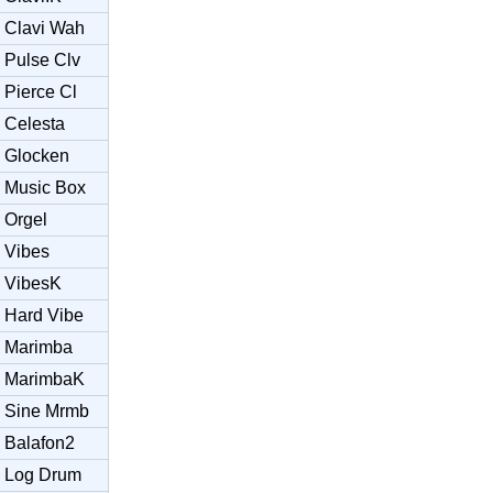
Clavi Wah
Pulse Clv
Pierce Cl
Celesta
Glocken
Music Box
Orgel
Vibes
VibesK
Hard Vibe
Marimba
MarimbaK
Sine Mrmb
Balafon2
Log Drum