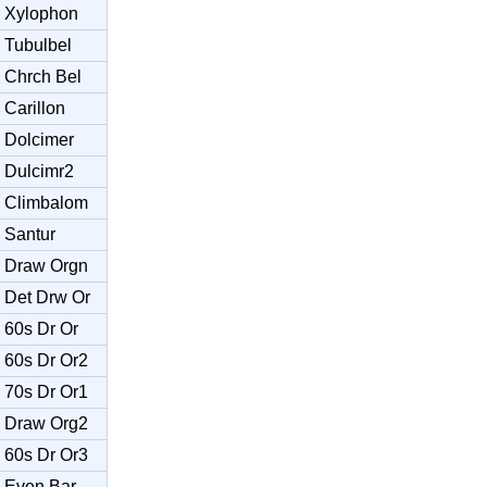
Xylophon
Tubulbel
Chrch Bel
Carillon
Dolcimer
Dulcimr2
Climbalom
Santur
Draw Orgn
Det Drw Or
60s Dr Or
60s Dr Or2
70s Dr Or1
Draw Org2
60s Dr Or3
Even Bar