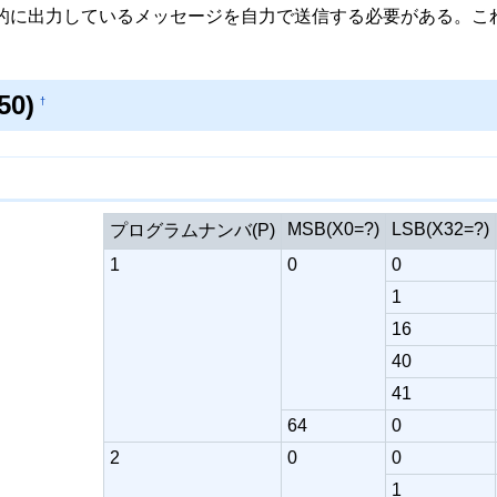
準的に出力しているメッセージを自力で送信する必要がある。こ
0)
†
MSB(X0=?)
LSB(X32=?)
プログラムナンバ(P)
1
0
0
1
16
40
41
64
0
2
0
0
1