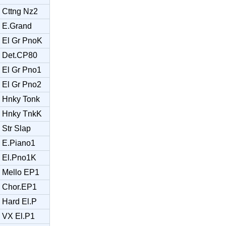
Cttng Nz2
E.Grand
El Gr PnoK
Det.CP80
El Gr Pno1
El Gr Pno2
Hnky Tonk
Hnky TnkK
Str Slap
E.Piano1
El.Pno1K
Mello EP1
Chor.EP1
Hard El.P
VX El.P1