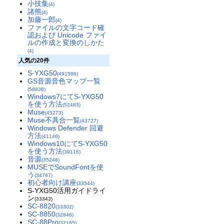
小技集
(4)
諸熊
(4)
加藤一郎
(4)
ファイルの文字コード確
認および Unicode ファイ
ルの作成と変換のしかた
(4)
人気の20件
S-YXG50
(491586)
GS音源音色マップ一覧
(58838)
Windows7にてS-YXG50
を使う方法
(52483)
Muse
(45273)
Muse不具合一覧
(43727)
Windows Defender 回避
方法
(41146)
Windows10にてS-YXG50
を使う方法
(39116)
音源
(35248)
MUSEでSoundFontを使
う
(34767)
初心者向け講座
(33544)
S-YXG50活用ガイドライ
ン
(33343)
SC-8820
(33302)
SC-8850
(32846)
SC-88Pro
(32165)