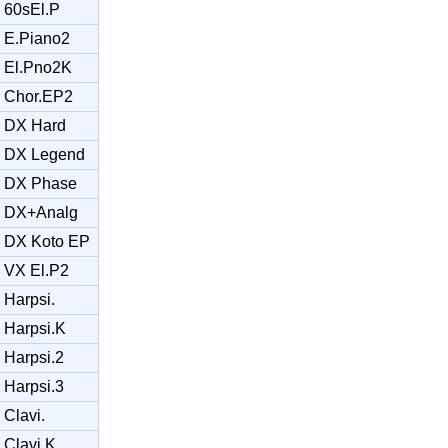
60sEl.P
E.Piano2
El.Pno2K
Chor.EP2
DX Hard
DX Legend
DX Phase
DX+Analg
DX Koto EP
VX El.P2
Harpsi.
Harpsi.K
Harpsi.2
Harpsi.3
Clavi.
Clavi.K