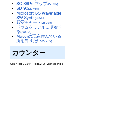
SC-88Proマップ
(27595)
SD-90
(27465)
Microsoft GS Wavetable
SW Synth
(26531)
殿堂チャート
(25088)
ドラムをリアルに演奏す
る
(24833)
Muserの現在住んでいる
所を知りたい
(24265)
↑
カウンター
Counter: 33344, today: 3, yesterday: 6