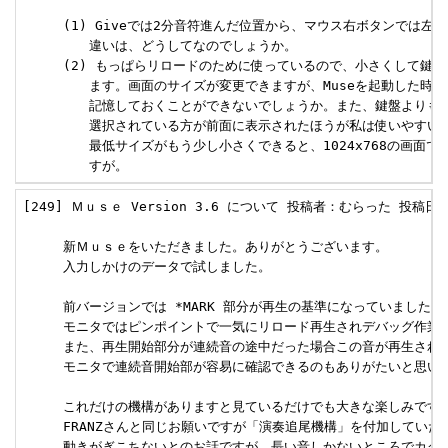
     (1) Giveでは2分音符進んだ位置から、マウス右ボタンでは左
     　　違いは、どうしてなのでしょうか。

     (2) もっぱらリロードのために使っているので、小さくして鍵盤
     　　ます。画面のサイズが変更できますが、Museを起動した時、
     　　記憶しておくことができないでしょうか。また、鍵盤よりも
     　　選択されている方が前面に表示されたほうが私は使いやすいで
     　　最低サイズがもう少し小さくできると、1024x768の画面で
     　　すが。
[249] Ｍｕｓｅ Version 3.6 について 投稿者：むらった 投稿日：200
     新Ｍｕｓｅをいただきました。ありがとうございます。

     入力しかけのデータで試しました。

     前バージョンでは *MARK 部分が再生の基準になっていましたが

     モニタではピンポイントで一気にリロード再生されデバッグ作業
     また、再生開始部分が連続音の途中だった場合この音が再生されま
     モニタで連続音開始部が容易に確認できるのもありがたいと思いま
     これだけの機構がありますと見ているだけでも大きな楽しみです。
     FRANZさんと同じお願いですが「演奏追尾機構」を付加していた
     動きがぎこちないとのお話ですが、長い音しかないところでカクカ