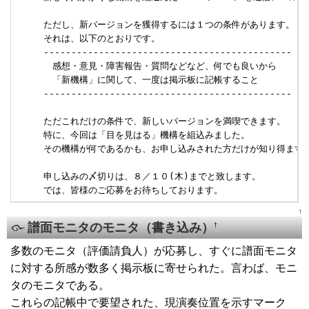
     ただし、新バージョンを獲得するには１つの条件があります。

     それは、以下のとおりです。

     ---------------------------------------------

     　感想・意見・障害報告・質問などなど、何でも良いから

     　「新機構」に関して、一度は掲示板に記帳すること

     ---------------------------------------------

     ただこれだけの条件で、新しいバージョンを満喫できます。

     特に、今回は「目を見はる」機構を組込みました。

     その機構が何であるかも、お申し込みされた方だけが知り得ます。
     申し込みの〆切りは、８／１０(木)までと致します。

     では、皆様のご応募をお待ちしております。
↑
譜面モニタのモニタ（書き込み）
†
多数のモニタ（評価請負人）が応募し、すぐに譜面モニタ
に対する所感が数多く掲示板に寄せられた。言わば、モニ
タのモニタである。
これらの記帳中で要望された、現演奏位置を示すマーク