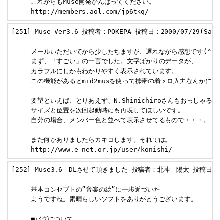
     これからもMuse開発がんばってください。

     http://members.aol.com/jp6tkq/
[251] Muse Ver3.6 投稿者：POKEPA 投稿日：2000/07/29(Sat)
     メールいただいてから少したちますが、遅れながら感想です(^^;

     まず、「すごい」の一言でした。文字ばかりのデータが、

     カラフルにしかもわかりやすく表示されています。

     この機能があるとmid2musを使って携帯の着メロ入力なんかにも
     要望といえば、とりあえず、N.Shinichiroさんもおっしゃるよ
     サイズと位置を次回起動時にも再現してほしいです。

     自分の場合、メンバー色と並べて表示させてるもので・・・。

     また何かありましたらカキコします。それでは。

     http://www.e-net.or.jp/user/konishi/
[252] Muse3.6　DLさせて頂きました 投稿者：北神　陽太 投稿日：2000
     基本コンセプトの”音楽の絵”に一歩近づいた

     ようですね。素晴らしいソフトをありがとうございます。

     ■バグについて
