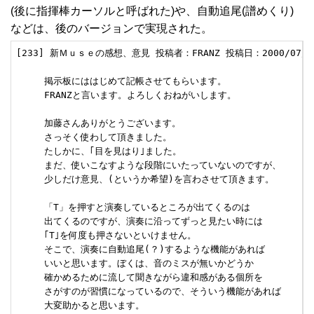
(後に指揮棒カーソルと呼ばれた)や、自動追尾(譜めくり)
などは、後のバージョンで実現された。
[233] 新Ｍｕｓｅの感想、意見 投稿者：FRANZ 投稿日：2000/07/26(W
     掲示板にははじめて記帳させてもらいます。

     FRANZと言います。よろしくおねがいします。

     加藤さんありがとうございます。

     さっそく使わして頂きました。

     たしかに、｢目を見はり｣ました。

     まだ、使いこなすような段階にいたっていないのですが、

     少しだけ意見、(というか希望)を言わさせて頂きます。

     「T」を押すと演奏しているところが出てくるのは

     出てくるのですが、演奏に沿ってずっと見たい時には

     ｢T｣を何度も押さないといけません。

     そこで、演奏に自動追尾(？)するような機能があれば

     いいと思います。ぼくは、音のミスが無いかどうか

     確かめるために流して聞きながら違和感がある個所を

     さがすのが習慣になっているので、そういう機能があれば

     大変助かると思います。
