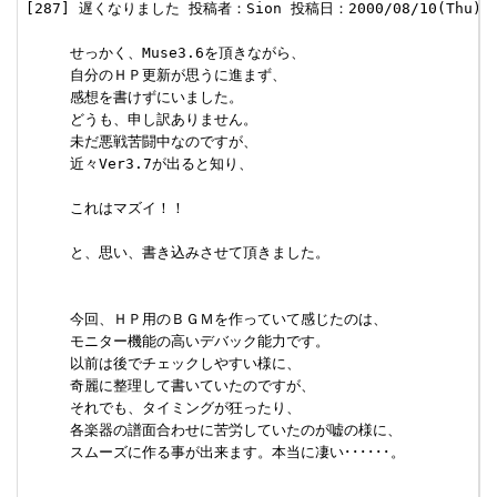
[287] 遅くなりました 投稿者：Sion 投稿日：2000/08/10(Thu) 23
     せっかく、Muse3.6を頂きながら、

     自分のＨＰ更新が思うに進まず、

     感想を書けずにいました。

     どうも、申し訳ありません。

     未だ悪戦苦闘中なのですが、

     近々Ver3.7が出ると知り、

     これはマズイ！！

     と、思い、書き込みさせて頂きました。

     今回、ＨＰ用のＢＧＭを作っていて感じたのは、

     モニター機能の高いデバック能力です。

     以前は後でチェックしやすい様に、

     奇麗に整理して書いていたのですが、

     それでも、タイミングが狂ったり、

     各楽器の譜面合わせに苦労していたのが嘘の様に、

     スムーズに作る事が出来ます。本当に凄い･･････。
