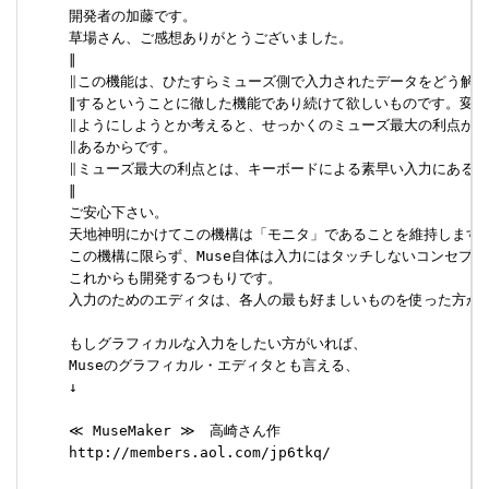
     開発者の加藤です。

     草場さん、ご感想ありがとうございました。

     ∥

     ∥この機能は、ひたすらミューズ側で入力されたデータをどう解釈
     ∥するということに徹した機能であり続けて欲しいものです。変に
     ∥ようにしようとか考えると、せっかくのミューズ最大の利点が崩
     ∥あるからです。

     ∥ミューズ最大の利点とは、キーボードによる素早い入力にあると
     ∥

     ご安心下さい。

     天地神明にかけてこの機構は「モニタ」であることを維持します。
     この機構に限らず、Muse自体は入力にはタッチしないコンセプトで
     これからも開発するつもりです。

     入力のためのエディタは、各人の最も好ましいものを使った方が良
     もしグラフィカルな入力をしたい方がいれば、

     Museのグラフィカル・エディタとも言える、

     ↓

     ≪ MuseMaker ≫　高崎さん作　

     http://members.aol.com/jp6tkq/
