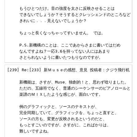
     もうひとつだけ。音の強度を太さに反映させることは

     できないでしょうか？そうするとクレッシェンドのところなど

     きれいに．．．見えないでしょうか？

     ちょっと長くなっちゃってすいません。 では。

     P.S.新機構のことは、ここであからさまに書いてはだめ

     なんですよね？一応3.6を持ってない人にはあまり

     さとられないように書いたつもりなのですが。
[239] Re:[233] 新Ｍｕｓｅの感想、意見 投稿者：クジラ飛行机 投稿日：2
     新機能は、さすが、Muse、独創的！と、思わず唸りました。

     ただの、五線符でなく、普通のシーケンサーのピアノロールと

     楽譜のＭＩＸしたような感じが、面白いです。

     例のグラフィックと、ソースのテキストが、

     完全同期していて、グラフィックを、ちょっと直すと、

     ソースの方も、変更が反映されるというのだと、

     もっとすごいのですが、さすがに、こればかりは、

     難しいですよね。
