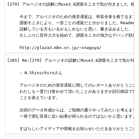
[279] アルペジオの誤解にMuse3.6譜面モニタで気が付きました 投稿者：N.S
     今まで、アルペジオのための発音遅延は、和音全体を奏でるまで
     譜面モニタにより、一音ごとの遅延だと分かりました。Readme.
     誤解している方もいるかもしれないと思い、書き込みました。

     久しぶりに音符入力を始めて、譜面モニタの強力なデバッグ効果を
     http://plaza3.mbn.or.jp/~snagoya/
[285] Re:[279] アルペジオの誤解にMuse3.6譜面モニタで気が付きま
     ☆ N.Shinichiroさん

     アルペジオのための発音遅延に関してのレポートありがとうござい
     わたしも一度だけ使わせて頂いたことがありますが試行錯誤で苦労
     ことを覚えています。

     次回のデータ作成からは、ご指摘の通りやってみたいと考えますが
     一発で望む音長に近い結果が得られるのではないかと思います。

     すばらしいアイディアや情報をお知らせいただきありがとうござ