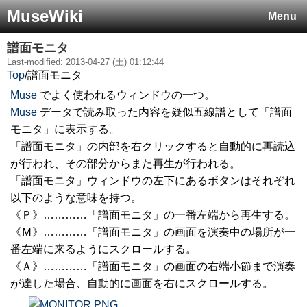
MuseWiki
Menu
譜面モニタ
Last-modified: 2013-04-27 (土) 01:12:44
Top
/
譜面モニタ
Muse
でよく使われるウィンドウの一つ。
Muse
データで読み取った内容を疑似五線譜として「譜面
モニタ」に表示する。
「譜面モニタ」の内部を右クリックすると自動的に再読込
が行われ、その部分からまた再生が行われる。
「譜面モニタ」ウィンドウの左下にあるボタンはそれぞれ
以下のような意味を持つ。
《Ｐ》…………「譜面モニタ」の一番左端から再生する。
《Ｍ》…………「譜面モニタ」の画面を演奏中の場所が一
番左端に来るようにスクロールする。
《Ａ》…………「譜面モニタ」の画面の右端小節まで演奏
が達した場合、自動的に画面を右にスクロールする。