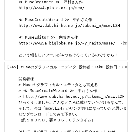
     ≪ MuseBeginner ≫　津村さん作　

     http://www4.plala.or.jp/sea/

     ≪ MuseCreateWizard ≫　中西さん作　

     http://www.dab.hi-ho.ne.jp/takumi_n/mcw.LZH 

     ≪ MuseEditor ≫　内藤さん作　

     http://www5a.biglobe.ne.jp/~y_naito/muse/　（贈呈
     という頼もしいツールが４つもそろっているのですから！
[245] Museのグラフィカル・エディタ 投稿者：Taku 投稿日：2000/07/
     開発者様

     > Museのグラフィカル・エディタとも言える、

     > ≪ MuseCreateWizard ≫　中西さん作　

     > http://www.dab.hi-ho.ne.jp/takumi_n/mcw.LZH 

     びっくりしました。こんなところに載せていただけるなんて。

     そして、今は「mcw.LZH」がリンク切れになっていたと思いま
     ぜひダウンロードしてみて下さい。

     （約１８０ＫＢ、要ＶＢ６．０ランタイム）

     そして、"グラフィカル・エディタ"と紹介されましたが、
