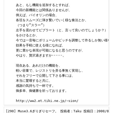
     あと、もし機能を追加するとすれば、

     今回の新機能とは関係ありませんが、

     例えば、バイオリンの場合、

     各弦をスムーズに弾き繋いでいく様な奏法とか、

     （つまり”スラー”）

     左手を震わせてビブラート（と、言って良いのでしょうか？）

     をかけるとか、

     今では一音毎にボリュームやピッチを調整して作るしか無い様な

     効果を手軽に使える様になれば、

     更に豊かな表現が可能になると思うのですが、

     やはり、贅沢過ぎますか･･････。

     現在ある、あれだけの機能を、

     軽い容量で、レジストリを弄る事無く実現し、

     それをフリーで公開して下さる事には、

     本当に驚嘆すると共に、

     感謝の気持ちで一杯です。

     御多幸、御健勝を祈っております。

     http://ww2.et.tiki.ne.jp/~sion/
[290] Muse3.6ぎりぎりセーフ。 投稿者：Taku 投稿日：2000/08/11