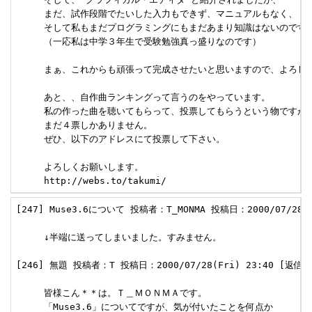
     まだ、試作段階でたいした入力もできず、マニュアルもなく、

     そして私もまだプログラミングにもまだあまり知識はないのです。
     （一応私は中学３年生で受験勉強真っ盛りなのです）

     まぁ、これからも頑張って完成させたいと思いますので、よろしく
     あと、、自作曲ランキングって言うのをやっています。

     私の作った曲を聴いてもらって、投票してもらうという物ですが、
     まだ４票しかありません。

     ぜひ、以下のアドレスにて投票して下さい。

     よろしくお願いします。

     http://webs.to/takumi/
[247] Muse3.6について 投稿者：T_MONMA 投稿日：2000/07/28(Fr
     ↓半端に送ってしまいました。すみません。

[246] 無題 投稿者：T 投稿日：2000/07/28(Fri) 23:40 [返信]

     皆様こん＊＊は。Ｔ＿ＭＯＮＭＡです。

     「Muse3.6」についてですが、気が付いたことを何点か
