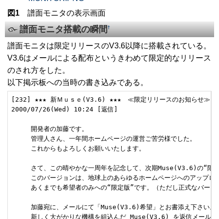
図1
譜面モニタの表示画面
譜面モニタ搭載の瞬間
†
譜面モニタは限定リリースのV3.6以降に搭載されている。
V3.6はメールによる配布というきわめて限定的なリリース
のされ方をした。
以下掲示板への当時の書き込みである。
[232] ★★★ 新Ｍｕｓｅ(V3.6) ★★★　≪限定リリースのお知らせ≫
2000/07/26(Wed) 10:24 [返信]

     開発者の加藤です。

     管理人さん、一年間ホームページの運営ご苦労様でした。

     これからもよろしくお願いいたします。

     さて、この晴やかな一周年を記念して、次期Muse(V3.6)の“限
     このバージョンは、地球上のあらゆるホームページへのアップロ
     あくまでも希望者のみへの“限定版”です。（ただし正式なバージ
     加藤宛に、メールにて「Muse(V3.6)希望」とお書添え下さい。

     新しく大がかりな機構を組込んだ Muse(V3.6) を返信メール