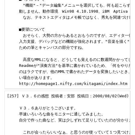
     　"機能"－"データ編集"メニューを選択しても、何も起こらず、
     動しません。動作環境　Win98 4.10.1998、iBM　Aptiva AM
     　なお、テキストエディタはメモ帳ではなく、秀丸を関連づけして
     ■要望について

     　おそらく、大勢の方からあるとおもうのですが、エディタ一体型
     入力支援、デバッグなどの機能が強化されます。"音楽を描く"

     ための筆とキャンバスの部分ですね。

     　高度なMMLになると、どうしても覚えるのに数週間かかってしま
     Readmeが"演奏方法"を基準に書かれているため、「何をやりた
     のはラクですが、他のMMLで書かれたデータを変換したいとき、機
     い場合があります。

     http://homepage1.nifty.com/kitagami/index.htm
[257] Ｖ３．６の感想 投稿者：安部 投稿日：2000/08/02(Wed) 00
     Ｖ３．６ありがとうございます。

     早速いろいろな曲をモニターに通してみました。

     自分で作った曲など、実は少しずれて足りしていたのが分かりま
     　これが会ったらいいなぁ、と思うのが使っていて１つ見つけまし