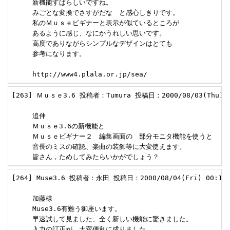
     新機能すばらしいですね。

     みごとな変換でさすがだな　と感心しきりです。

     私のＭｕｓｅビギナーと表示が似ているところが

     あるように感じ、なにかうれしい思いです。

     高度でありながらシンプルなデザインはとても

     参考になります。

     http://www4.plala.or.jp/sea/
[263] Ｍｕｓｅ3.6 投稿者：Tumura 投稿日：2000/08/03(Thu) 2
     追伸

     Ｍｕｓｅ3.6の新機能と

     Ｍｕｓｅビギナー２　編集画面の　部分モニタ機能を使うと

     音長のミスの確認、楽曲の装飾等に大変使えます。

     皆さん，ためしてみたらいかがでしょう？　
[264] Muse3.6 投稿者：永田 投稿日：2000/08/04(Fri) 00:17 
     加藤様

     Muse3.6有難う御座います。

     早速試して見ました、全く新しい機能に驚きました。

     入力の訂正が、大変便利に成りました。
