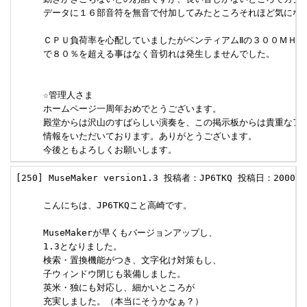
     データに１６部音符を無音で付加してみたところそれほど気になり
     ＣＰＵ負荷率を心配していましたがペンティアムⅡの３００ＭＨｚ
     で８０％を超える事はなく音切れは発生しませんでした。

     ☆管理人さま

     ホームページ一周年おめでとうございます。

     殿堂からは沢山のすばらしい演奏を、この掲示板からは貴重なアイ
     情報をいただいております。ありがとうございます。

     今後ともよろしくお願いします。
[250] MuseMaker version1.3 投稿者：JP6TKQ 投稿日：2000/07
     こんにちは、JP6TKQこと高崎です。

     MuseMakerが早くもバージョンアップし、

     1.3となりました。

     検索・置換機能がつき、文字化け対策もし、

     子ウィンドウ閉じも装備しました。

     英米・独にも対応し、細かいところが

     充実しました。（本当にそうかなぁ？）
