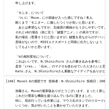
     申し上げます。

     「モニタ」について

     　ついに「Muse」に小節線が入った感じですね！私も

     飽くまで「モニター」に徹したつくりが良いと思います。

     　あとは希望なんですが、五線譜の横線がもう少しやすいです。

     それとv0の場合（俗に言う「鍵盤アニメ」）の表示ですが、

     私の場合（普通そうだと思いますが）鍵盤を見ながらのデバッグで
     意味がないので、MIDIエクスポートと同様に出力しないよう

     してもよいかと思います。

     「Vの相対変化について」

     これはいいです。N.Shinichiro さんの書き込みを参考に

     是非「cres.」「dim.」のマクロを使わせていただきたいと思い
     Kato.さん、N.Shinichiroさん素敵なアイディアをありが
[248] Muse3.6の感想です 投稿者：N.Shinichiro 投稿日：2000/07
     加藤さん、Museの最新版ありがとうございます。まったく新しい
     これだけ豊富な機能を盛り込んでいるのに驚きました。

     特に、現在行っている作業には、マウス右ボタンでのリロードが大
     いくつか、気が付いたことを書かせていただきます。
