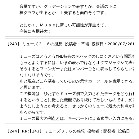
     音量ですが、グラデーションで表すとか、楽譜の下に、

     棒グラフが出るとか、工夫すると面白そうです。

     とにかく、Ｍｕｓｅに新しい可能性が芽生えて、

     今後にも期待大！
[243] ミューズ３．６の感想 投稿者：草場 投稿日：2000/07/28(Fri)
     ミューズはとうとうMML特有のデバッグのしにくさという問題を克
     もっとよくするには、いまの表示ではなくオタマジャクシで表示し
     そうするとフィンガーまたはメンバーごとに表示してやらないと何
     なくなりそうです。

     あと現在どこを演奏しているのか示すカーソールを表示できるよう
     と思います。

     この機能は、ひたすらミューズ側で入力されたデータをどう解釈し
     するということに徹した機能であり続けて欲しいものです。変にこ
     ようにしようとか考えると、せっかくのミューズ最大の利点が崩れ
     あるからです。

     ミューズ最大の利点とは、キーボードによる素早い入力にあると
[244] Re:[243] ミューズ３．６の感想 投稿者：開発者 投稿日：2000/0