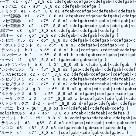
ハープ　c1 - g7" _8_8 o1 cdefgab<cdefgab<cdefgab<|cdefgab|<
ティンパニ　c2 - a3" _8_8 o2 cdefgab<cdefga }

ストリング　e1 - c7" _8_8 o1 efgab<cdefgab<cdefgab<|cdefgab|
スロー弦楽器　e1 - c7" _8_8 o1 efgab<cdefgab<cdefgab<|cdefgab
シンセ弦楽器１　c2 - c7" _8_8 o2 cdefgab<cdefgab<|cdefgab|<cd
シンセ弦楽器２　c2 - c7" _8_8 o2 cdefgab<cdefgab<|cdefgab|<cd
合唱アー　c3 - g5" _8_8 o3 cdefgab<|cdefgab|<cdefg }

合唱オー　c3 - g5" _8_8 o3 cdefgab<|cdefgab|<cdefg }

 シンセボーカル　c3 - c6" _8_8 o3 cdefgab<|cdefgab|<cdefgab<c 
 オーケストラヒット　c3 - c5" _8_8 o3 cdefgab<|cdefgab|<c }

トランペット　b-3 - b-6" _8_8 o3 b-<|cdefgab|<cdefgab<cdefga
トロンボーン　b-1 - e-5" _8_8 o1 b-<cdefgab<cdefgab<|cdefgab|
チューバ　f1 - g3" _8_8 o1 fgab<cdefgab<cdefg }

Muteトランペット　b-3 - b-5" _8_8 o3 b-<|cdefgab|<cdefgab- }
 フレンチホルン　f2 - f5" _8_8 o2 fgab<cdefgab<|cdefgab|<cdef 
ブラスSection　c2 - c7" _8_8 o2 cdefgab<cdefgab<|cdefgab|<c
シンセブラス１　c2 - c7" _8_8 o2 cdefgab<cdefgab<|cdefgab|<cd
シンセブラス２　c2 - c7" _8_8 o2 cdefgab<cdefgab<|cdefgab|<cd
 ソプラノサックス　g-3 - e-6" _8_8 o3 g-ab<|cdefgab|<cdefgab<c
 アルトサックス　d-3 - a-5" _8_8 o3 d-efgab<|cdefgab|<cdefga- 
 テナーサックス　a-2 - e-5" _8_8 o2 a-b<cdefgab<|cdefgab|<cde-
 バリトンサックス　d-2 - a-4" _8_8 o2 d-efgab<cdefgab<|cdefga-
オーボエ　b-3 - g6" _8_8 o3 b-<|cdefgab|<cdefgab<cdefg }

Englishホルン　e3 - a5" _8_8 o3 efgab<|cdefgab|<cdefga }

ファゴット　b-1 - c5" _8_8 o1 b-<cdefgab<cdefgab<|cdefgab|<c
クラリネット　d3 - g6" _8_8 o3 defgab<|cdefgab|<cdefgab<cdef
ピッコロ　d5 - c8" _8_8 o5 defgab<cdefgab<cdefgab<cdefg }

フルート　c4 - c7" _8_8 o4 |cdefgab|<cdefgab<cdefgab<c }
