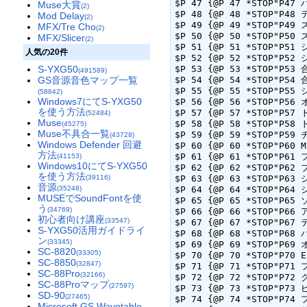
$P 47 {@P 47 *STOP"P47 
Muse大賞
(2)
$P 48 {@P 48 *STOP"P48 
Mod Delay
(2)
$P 49 {@P 49 *STOP"P49 
MFX/Tre Cho
(2)
$P 50 {@P 50 *STOP"P50 
MFX/Slicer
(2)
$P 51 {@P 51 *STOP"P51 
人気の20件
$P 52 {@P 52 *STOP"P52 
$P 53 {@P 53 *STOP"P53 
S-YXG50
(491589)
$P 54 {@P 54 *STOP"P54 
GS音源音色マップ一覧
$P 55 {@P 55 *STOP"P55
(58842)
Windows7にてS-YXG50
$P 56 {@P 56 *STOP"P56
を使う方法
$P 57 {@P 57 *STOP"P57 
(52484)
Muse
$P 58 {@P 58 *STOP"P58 
(45275)
Muse不具合一覧
$P 59 {@P 59 *STOP"P59 
(43728)
Windows Defender 回避
$P 60 {@P 60 *STOP"P60 
方法
$P 61 {@P 61 *STOP"P61
(41153)
Windows10にてS-YXG50
$P 62 {@P 62 *STOP"P62 
を使う方法
$P 63 {@P 63 *STOP"P63 
(39116)
音源
$P 64 {@P 64 *STOP"P64 
(35248)
MUSEでSoundFontを使
$P 65 {@P 65 *STOP"P65
う
(34769)
$P 66 {@P 66 *STOP"P66
初心者向け講座
(33547)
$P 67 {@P 67 *STOP"P67
S-YXG50活用ガイドライ
$P 68 {@P 68 *STOP"P68
ン
(33345)
$P 69 {@P 69 *STOP"P69 
SC-8820
(33305)
$P 70 {@P 70 *STOP"P70 
SC-8850
(32847)
$P 71 {@P 71 *STOP"P71 
SC-88Pro
(32166)
$P 72 {@P 72 *STOP"P72 
SC-88Proマップ
(27597)
$P 73 {@P 73 *STOP"P73 
SD-90
(27465)
$P 74 {@P 74 *STOP"P74 
Microsoft GS Wavetable