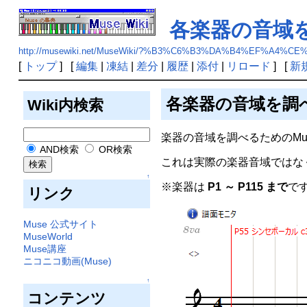
各楽器の音域を
http://musewiki.net/MuseWiki/?%B3%C6%B3%DA%B4%EF
[
トップ
] [
編集
|
凍結
|
差分
|
履歴
|
添付
|
リロード
] [
新
各楽器の音域を調べ
Wiki内検索
楽器の音域を調べるためのMu
AND検索
OR検索
これは実際の楽器音域ではな
↑
※楽器は
P1 ～ P115 まで
で
リンク
Muse 公式サイト
MuseWorld
Muse講座
ニコニコ動画(Muse)
↑
コンテンツ