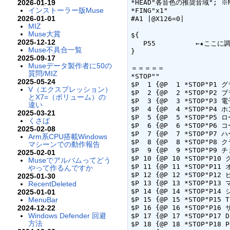
*HEAD"各音色の推奨音域";
2026-01-19
インストーラー版Muse
*FING"x1"

2026-01-01
#A1 |@X126=0|

MIZ
Muse大賞
${

2025-12-12
   P55　　　　　　←★ここに調べたい音色番号を書く★ ; P1 ～ P115

Muse不具合一覧
}

2025-09-17
Museデータ製作者に50の
＝＝＝＝＝

質問/MIZ
*STOP""

2025-05-24
$P  1 {@P  1 *STOP"P1 グ
V（エクスプレッション）
$P  2 {@P  2 *STOP"P2 ブ
とX7=（ボリューム）の
$P  3 {@P  3 *STOP"P3 電
違い
$P  4 {@P  4 *STOP"P4 ホ
2025-03-21
$P  5 {@P  5 *STOP"P5 ロ
くさば
$P  6 {@P  6 *STOP"P6 コ
2025-02-08
$P  7 {@P  7 *STOP"P7 
Arm系CPU搭載Windows
$P  8 {@P  8 *STOP"P8 ク
マシーンでの動作報告
$P  9 {@P  9 *STOP"P9 チ
2025-02-01
$P 10 {@P 10 *STOP"P10 
Museでアルバムってどう
$P 11 {@P 11 *STOP"P11 
やって作るんですか
$P 12 {@P 12 *STOP"P12 
2025-01-30
$P 13 {@P 13 *STOP"P13 
RecentDeleted
$P 14 {@P 14 *STOP"P14 
2025-01-01
$P 15 {@P 15 *STOP"P15 
MenuBar
$P 16 {@P 16 *STOP"P16
2024-12-22
Windows Defender 回避
$P 17 {@P 17 *STOP"P17 
方法
$P 18 {@P 18 *STOP"P18 