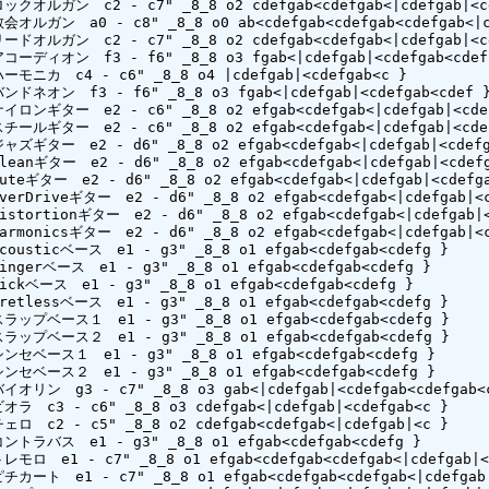
ロックオルガン　c2 - c7" _8_8 o2 cdefgab<cdefgab<|cdefgab|<cd
教会オルガン　a0 - c8" _8_8 o0 ab<cdefgab<cdefgab<cdefgab<|cd
リードオルガン　c2 - c7" _8_8 o2 cdefgab<cdefgab<|cdefgab|<cd
 アコーディオン　f3 - f6" _8_8 o3 fgab<|cdefgab|<cdefgab<cdef 
ハーモニカ　c4 - c6" _8_8 o4 |cdefgab|<cdefgab<c }

バンドネオン　f3 - f6" _8_8 o3 fgab<|cdefgab|<cdefgab<cdef }
 ナイロンギター　e2 - c6" _8_8 o2 efgab<cdefgab<|cdefgab|<cdef
 スチールギター　e2 - c6" _8_8 o2 efgab<cdefgab<|cdefgab|<cdef
ジャズギター　e2 - d6" _8_8 o2 efgab<cdefgab<|cdefgab|<cdefg
Cleanギター　e2 - d6" _8_8 o2 efgab<cdefgab<|cdefgab|<cdefg
Muteギター　e2 - d6" _8_8 o2 efgab<cdefgab<|cdefgab|<cdefga
OverDriveギター　e2 - d6" _8_8 o2 efgab<cdefgab<|cdefgab|<c
Distortionギター　e2 - d6" _8_8 o2 efgab<cdefgab<|cdefgab|<
Harmonicsギター　e2 - d6" _8_8 o2 efgab<cdefgab<|cdefgab|<c
Acousticベース　e1 - g3" _8_8 o1 efgab<cdefgab<cdefg }

Fingerベース　e1 - g3" _8_8 o1 efgab<cdefgab<cdefg }

Pickベース　e1 - g3" _8_8 o1 efgab<cdefgab<cdefg }

Fretlessベース　e1 - g3" _8_8 o1 efgab<cdefgab<cdefg }

 スラップベース１　e1 - g3" _8_8 o1 efgab<cdefgab<cdefg }

 スラップベース２　e1 - g3" _8_8 o1 efgab<cdefgab<cdefg }

 シンセベース１　e1 - g3" _8_8 o1 efgab<cdefgab<cdefg }

 シンセベース２　e1 - g3" _8_8 o1 efgab<cdefgab<cdefg }

バイオリン　g3 - c7" _8_8 o3 gab<|cdefgab|<cdefgab<cdefgab<c
ビオラ　c3 - c6" _8_8 o3 cdefgab<|cdefgab|<cdefgab<c }

チェロ　c2 - c5" _8_8 o2 cdefgab<cdefgab<|cdefgab|<c }

 コントラバス　e1 - g3" _8_8 o1 efgab<cdefgab<cdefg }

トレモロ　e1 - c7" _8_8 o1 efgab<cdefgab<cdefgab<|cdefgab|<c
ピチカート　e1 - c7" _8_8 o1 efgab<cdefgab<cdefgab<|cdefgab|