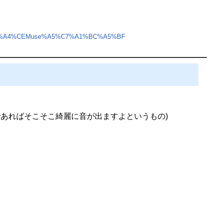
E1%A4%CEMuse%A5%C7%A1%BC%A5%BF
であればそこそこ綺麗に音が出ますよというもの)