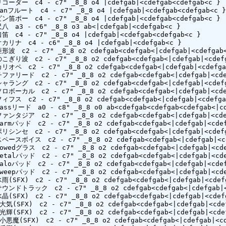
リコーダー　c4 - c7" _8_8 o4 |cdefgab|<cdefgab<cdefgab<c }

Panフルート　c4 - c7" _8_8 o4 |cdefgab|<cdefgab<cdefgab<c }
ビン笛ポー　c4 - c7" _8_8 o4 |cdefgab|<cdefgab<cdefgab<c }

尺八　a3 - c6" _8_8 o3 ab<|cdefgab|<cdefgab<c }

口笛　c4 - c7" _8_8 o4 |cdefgab|<cdefgab<cdefgab<c }

オカリナ　c4 - c6" _8_8 o4 |cdefgab|<cdefgab<c }

矩形波　c2 - c7" _8_8 o2 cdefgab<cdefgab<|cdefgab|<cdefgab<
のこぎり波　c2 - c7" _8_8 o2 cdefgab<cdefgab<|cdefgab|<cdefg
カリオペ　c2 - c7" _8_8 o2 cdefgab<cdefgab<|cdefgab|<cdefgab
チファリード　c2 - c7" _8_8 o2 cdefgab<cdefgab<|cdefgab|<cdef
シャラング　c2 - c7" _8_8 o2 cdefgab<cdefgab<|cdefgab|<cdefg
ソロボーカル　c2 - c7" _8_8 o2 cdefgab<cdefgab<|cdefgab|<cdef
フィフス　c2 - c7" _8_8 o2 cdefgab<cdefgab<|cdefgab|<cdefgab
Bassリード　a0 - c8" _8_8 o0 ab<cdefgab<cdefgab<cdefgab<|cde
ファンタジア　c2 - c7" _8_8 o2 cdefgab<cdefgab<|cdefgab|<cdef
Warmパッド　c2 - c7" _8_8 o2 cdefgab<cdefgab<|cdefgab|<cdef
ポリシンセ　c2 - c7" _8_8 o2 cdefgab<cdefgab<|cdefgab|<cdefg
スペースボイス　c2 - c7" _8_8 o2 cdefgab<cdefgab<|cdefgab|<cd
Bowedグラス　c2 - c7" _8_8 o2 cdefgab<cdefgab<|cdefgab|<cde
Metalパッド　c2 - c7" _8_8 o2 cdefgab<cdefgab<|cdefgab|<cde
Haloパッド　c2 - c7" _8_8 o2 cdefgab<cdefgab<|cdefgab|<cdef
Sweepパッド　c2 - c7" _8_8 o2 cdefgab<cdefgab<|cdefgab|<cde
氷雨(SFX)　c2 - c7" _8_8 o2 cdefgab<cdefgab<|cdefgab|<cdefg
 サウンドトラック　c2 - c7" _8_8 o2 cdefgab<cdefgab<|cdefgab|<c
水晶(SFX)　c2 - c7" _8_8 o2 cdefgab<cdefgab<|cdefgab|<cdefg
 大気(SFX)　c2 - c7" _8_8 o2 cdefgab<cdefgab<|cdefgab|<cdef
 光輝(SFX)　c2 - c7" _8_8 o2 cdefgab<cdefgab<|cdefgab|<cdef
 小悪魔(SFX)　c2 - c7" _8_8 o2 cdefgab<cdefgab<|cdefgab|<cd