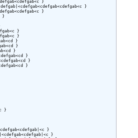
efgab<cdefgab<c }

efgab|<cdefgab<cdefgab<cdefgab<c }

efgab<cdefgab<c }

}



gab<c }

gab<c }

ab<cd }

ab<cd }

b<cd }

defgab<cd }

cdefgab<cd }

defgab<cd }

 }

defgab<cdefgab|<c }

<cdefgab<cdefgab|<c }
