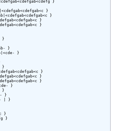
cdefgab<cdefgab<cdefg }

<cdefgab<cdefgab<c }

|<cdefgab<cdefgab<c }

efgab<cdefgab<c }

efgab<cdefgab<c }

}

b- }

<cde- }



}

defgab<cdefgab<c }

efgab<cdefgab<c }

efgab<cdefgab<c }

de- }

}

 }

 | }

 }

g }
