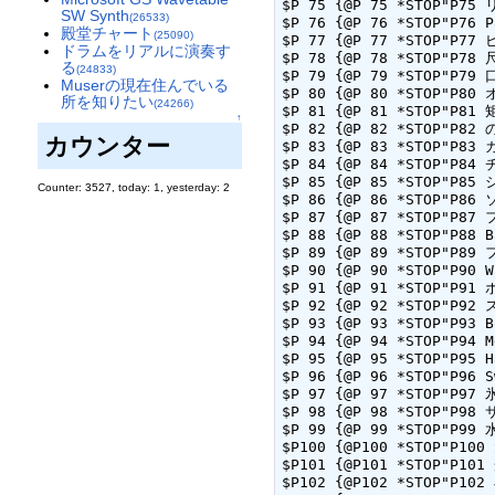
$P 75 {@P 75 *STOP"P75 
SW Synth
(26533)
$P 76 {@P 76 *STOP"P76 
殿堂チャート
(25090)
$P 77 {@P 77 *STOP"P77 
ドラムをリアルに演奏す
$P 78 {@P 78 *STOP"P78 
る
(24833)
$P 79 {@P 79 *STOP"P79 
Muserの現在住んでいる
$P 80 {@P 80 *STOP"P80 
所を知りたい
(24266)
$P 81 {@P 81 *STOP"P81 
↑
$P 82 {@P 82 *STOP"P82 
カウンター
$P 83 {@P 83 *STOP"P83 
$P 84 {@P 84 *STOP"P84 
$P 85 {@P 85 *STOP"P85 
Counter: 3527, today: 1, yesterday: 2
$P 86 {@P 86 *STOP"P86 
$P 87 {@P 87 *STOP"P87 
$P 88 {@P 88 *STOP"P88 
$P 89 {@P 89 *STOP"P89 
$P 90 {@P 90 *STOP"P90 
$P 91 {@P 91 *STOP"P91 
$P 92 {@P 92 *STOP"P92 
$P 93 {@P 93 *STOP"P93 
$P 94 {@P 94 *STOP"P94 
$P 95 {@P 95 *STOP"P95 
$P 96 {@P 96 *STOP"P96 
$P 97 {@P 97 *STOP"P97 
$P 98 {@P 98 *STOP"P98
$P 99 {@P 99 *STOP"P99 
$P100 {@P100 *STOP"P100
$P101 {@P101 *STOP"P101
$P102 {@P102 *STOP"P102