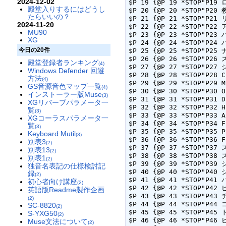
2024-12-02
$P 19 {@P 19 *STOP"P19 
殿堂入りするにはどうし
$P 20 {@P 20 *STOP"P20 
たらいいの？
$P 21 {@P 21 *STOP"P21 
2024-11-20
$P 22 {@P 22 *STOP"P22
MU90
$P 23 {@P 23 *STOP"P23 
XG
$P 24 {@P 24 *STOP"P24 
今日の20件
$P 25 {@P 25 *STOP"P25
$P 26 {@P 26 *STOP"P26
殿堂登録者ランキング
(4)
$P 27 {@P 27 *STOP"P27 
Windows Defender 回避
$P 28 {@P 28 *STOP"P28 
方法
(4)
$P 29 {@P 29 *STOP"P29 
GS音源音色マップ一覧
(4)
$P 30 {@P 30 *STOP"P30 
インストーラー版Muse
(3)
$P 31 {@P 31 *STOP"P31 
XGリバーブパラメータ一
$P 32 {@P 32 *STOP"P32 
覧
(3)
$P 33 {@P 33 *STOP"P33 
XGコーラスパラメータ一
$P 34 {@P 34 *STOP"P34 
覧
(3)
$P 35 {@P 35 *STOP"P35 
Keyboard Mutil
(3)
$P 36 {@P 36 *STOP"P36 
別表3
(2)
$P 37 {@P 37 *STOP"P37
別表13
(2)
$P 38 {@P 38 *STOP"P38
別表1
(2)
$P 39 {@P 39 *STOP"P39
独音名表記の仕様検討記
$P 40 {@P 40 *STOP"P40
録
(2)
$P 41 {@P 41 *STOP"P41 
初心者向け講座
(2)
$P 42 {@P 42 *STOP"P42 
英語版Readme製作企画
$P 43 {@P 43 *STOP"P43 
(2)
$P 44 {@P 44 *STOP"P44
SC-8820
(2)
$P 45 {@P 45 *STOP"P45 
S-YXG50
(2)
$P 46 {@P 46 *STOP"P46 
Muse文法について
(2)