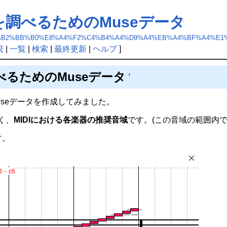
調べるためのMuseデータ
%A4%CE%B2%BB%B0%E8%A4%F2%C4%B4%A4%D9%A4%EB%A4%BF%A4%
規
|
一覧
|
検索
|
最終更新
|
ヘルプ
]
るためのMuseデータ
†
seデータを作成してみました。
く、
MIDIにおける各楽器の推奨音域
です。(この音域の範囲内
す。