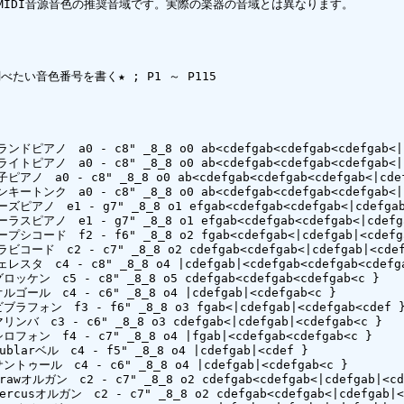
 ※MIDI音源音色の推奨音域です。実際の楽器の音域とは異なります。

ランドピアノ　a0 - c8" _8_8 o0 ab<cdefgab<cdefgab<cdefgab<|cd
ライトピアノ　a0 - c8" _8_8 o0 ab<cdefgab<cdefgab<cdefgab<|cd
子ピアノ　a0 - c8" _8_8 o0 ab<cdefgab<cdefgab<cdefgab<|cdefg
ンキートンク　a0 - c8" _8_8 o0 ab<cdefgab<cdefgab<cdefgab<|cd
ーズピアノ　e1 - g7" _8_8 o1 efgab<cdefgab<cdefgab<|cdefgab|
ーラスピアノ　e1 - g7" _8_8 o1 efgab<cdefgab<cdefgab<|cdefgab
ハープシコード　f2 - f6" _8_8 o2 fgab<cdefgab<|cdefgab|<cdefga
ラビコード　c2 - c7" _8_8 o2 cdefgab<cdefgab<|cdefgab|<cdefg
ェレスタ　c4 - c8" _8_8 o4 |cdefgab|<cdefgab<cdefgab<cdefga
グロッケン　c5 - c8" _8_8 o5 cdefgab<cdefgab<cdefgab<c }

オルゴール　c4 - c6" _8_8 o4 |cdefgab|<cdefgab<c }

ビブラフォン　f3 - f6" _8_8 o3 fgab<|cdefgab|<cdefgab<cdef }
マリンバ　c3 - c6" _8_8 o3 cdefgab<|cdefgab|<cdefgab<c }

シロフォン　f4 - c7" _8_8 o4 |fgab|<cdefgab<cdefgab<c }

Tublarベル　c4 - f5" _8_8 o4 |cdefgab|<cdef }

 サントゥール　c4 - c6" _8_8 o4 |cdefgab|<cdefgab<c }

Drawオルガン　c2 - c7" _8_8 o2 cdefgab<cdefgab<|cdefgab|<cde
Percusオルガン　c2 - c7" _8_8 o2 cdefgab<cdefgab<|cdefgab|<c