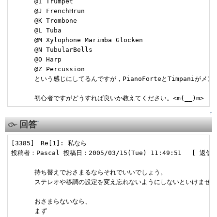
      @I Trumpet

      @J FrenchHrun

      @K Trombone

      @L Tuba

      @M Xylophone Marimba Glocken

      @N TubularBells 

      @O Harp

      @Z Percussion

      という感じにしてるんですが，PianoForteとTimpaniが
      初心者ですがどうすれば良いか教えてください。<m(__)m>
↑
回答
†
[3385]　Re[1]: 私なら 

投稿者：Pascal 投稿日：2005/03/15(Tue) 11:49:51　 [ 返信 ]
      持ち替えでおさまるならそれでいいでしょう。

      ステレオや移調の設定を変え忘れないようにしないといけません
      おさまらないなら、

      まず
