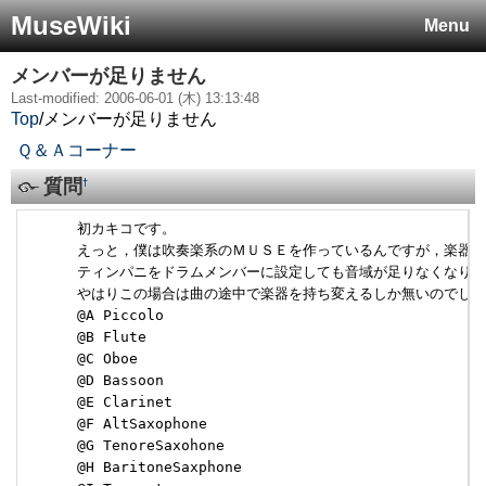
MuseWiki
Menu
メンバーが足りません
Last-modified: 2006-06-01 (木) 13:13:48
Top
/
メンバーが足りません
Ｑ＆Ａコーナー
質問
†
      初カキコです。

      えっと，僕は吹奏楽系のＭＵＳＥを作っているんですが，楽器
      ティンパニをドラムメンバーに設定しても音域が足りなくなりま
      やはりこの場合は曲の途中で楽器を持ち変えるしか無いのでしょ
      @A Piccolo

      @B Flute

      @C Oboe

      @D Bassoon

      @E Clarinet

      @F AltSaxophone

      @G TenoreSaxohone

      @H BaritoneSaxphone
