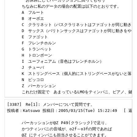
      　お休みにしてパーカッションに回ってもらう

      ちなみに私のデータの場合の配置は以下のとおりです。

      A　フルート

      B　オーボエ

      C　クラリネット（バスクラリネットはファゴットが同じ動きを
      D　サックス（バリトンサックスはファゴットが同じ動きをやっ
      E　ファゴット

      F　フレンチホルン

      G　トランペット

      H　トロンボーン

      I　ユーフォニアム（音色はフレンチホルン）

      J　チューバ

      K　ストリングベース（個人的にストリングベースがないと落ち
      N　ピッコロ

      Z　パーカッション

      これだけ固定で　あまっているLMOをティンパニ、ピアノ、
[3387]　Re[1]: メンバーについて質問です。 

投稿者：Katsuwo 投稿日：2005/03/15(Tue) 15:22:49　 [ 返信 
      パーカッションが@Z P49(クラシック)で足り、

      かつティンパニの音域が、o2f～o3fの間であれば

      @Z にティンパニも担当させることができます。