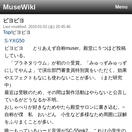
MuseWiki
Menu
ピヨピヨ
Last-modified: 2010-01-01 (金) 20:45:46
Top
/
ピヨピヨ
S-YXG50
ピヨピヨ とりあえず自称muser。殿堂に５つほど投稿
している。
「プラネタリウム」が初の☆受賞。「みゅっずみゅっず
にしてやんよ」で演出部門審査員特別賞をいただく。効果
やエフェクトもなにも使わないことが多い。（まだ研究
中）
最近は受験のため、その間は製作活動はやらないと公言し
ているがどうなるか不明。
おしゃべりが好きなためやたら殿堂サロンに書き込む。~
自称が僕 私 おいどん 小生など多様なため周囲に誤解
をふりまくことが多い。
唯一もっているハード音源がSC-55mk2。これは小学生の