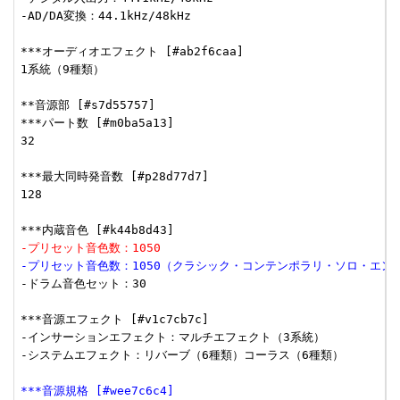
-AD/DA変換：44.1kHz/48kHz

***オーディオエフェクト [#ab2f6caa]

1系統（9種類）

**音源部 [#s7d55757]

***パート数 [#m0ba5a13]

32

***最大同時発音数 [#p28d77d7]

128

-プリセット音色数：1050
-プリセット音色数：1050（クラシック・コンテンポラリ・ソロ・エン
-ドラム音色セット：30

***音源エフェクト [#v1c7cb7c]

-インサーションエフェクト：マルチエフェクト（3系統）

-システムエフェクト：リバーブ（6種類）コーラス（6種類）

***音源規格 [#wee7c6c4]