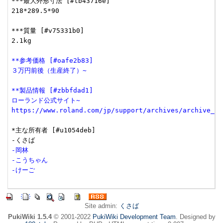
***最大外形寸法 [#tb43716e]

218*289.5*90

***質量 [#v75331b0]

2.1kg

**参考価格 [#oafe2b83]
３万円前後（生産終了）~
**製品情報 [#zbbfdad1]
ローランド公式サイト~
https://www.roland.com/jp/support/archives/archive_do
*主な所有者 [#u1054deb]

-岡林
-こうちゃん
-けーご
Site admin:
くさば
PukiWiki 1.5.4
© 2001-2022
PukiWiki Development Team
. Designed by