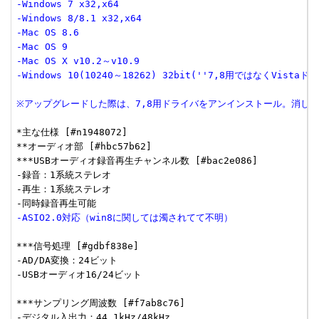
-Windows 7 x32,x64
-Windows 8/8.1 x32,x64
-Mac OS 8.6
-Mac OS 9
-Mac OS X v10.2～v10.9
-Windows 10(10240～18262) 32bit(''7,8用ではなくVis
※アップグレードした際は、7,8用ドライバをアンインストール。消し
*主な仕様 [#n1948072]

**オーディオ部 [#hbc57b62]

***USBオーディオ録音再生チャンネル数 [#bac2e086]

-録音：1系統ステレオ

-再生：1系統ステレオ

-ASIO2.0対応（win8に関しては濁されてて不明）
***信号処理 [#gdbf838e]

-AD/DA変換：24ビット

-USBオーディオ16/24ビット

***サンプリング周波数 [#f7ab8c76]

-デジタル入出力：44.1kHz/48kHz
