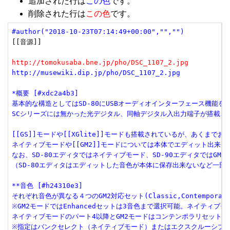
追加された行は
この色
です。
削除された行は
この色
です。
#author("2018-10-23T07:14:49+00:00","","")
[[音源]]

http://tomokusaba.bne.jp/pho/DSC_1107_2.jpg
http://musewiki.dip.jp/pho/DSC_1107_2.jpg
*概要 [#xdc2a4b3]
基本的な構造としてはSD-80にUSBオーディオインターフェース機能を
SCシリーズには無かった光デジタル、同軸デジタル入出力端子が搭載さ
[[GS]]モードや[[XGlite]]モードも搭載されているが、あくま
ネイティブモードや[[GM2]]モードについては本体でエディット出来
なお、SD-80エディタではネイティブモード、SD-90エディタではG
（SD-80エディタはエディットした音色が本体に保存出来ないなど一部
**音色 [#h24310e3]
それぞれ音色が異なる４つのGM2対応セット(Classic,Contempor
※GM2モードではEnhancedセットは3音色まで選択可能。ネイティ
ネイティブモードのパート4以降とGM2モードはコンテンポラリセット
※指定はバンクセレクト（ネイティブモード）またはエクスクルーシブ（