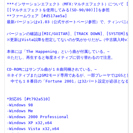
***インサーションエフェクト（MFX:マルチエフェクト）について [#p0e
[[マルチエフェクトを使用してみる(SD-90/80)]]を参照
**ファームウェア [#d517ae5a]
最新バージョンはv1.03（公式サポートページ参照）で、ティンパニの
バージョンの確認は[MIC/GUITAR]、[TRACK DOWN]、[SYST
※更新はVista以降を想定してないのが気がかりだが…（中古購入時v1.
本体には「The Happening」という曲が付属している。~
※ただし、再生すると毎度ネイティブに切り替わるので注意。
CD-ROMにはサンプル曲が１８曲同梱されている。~
※ネイティブまたはGM2モード専用であるが、一部プレーヤではGSと判
　中でも１８番目の「Fortune 2001」は32パート設定が必須となる。
*対応OS [#t792a510]
-Windows 98
-Windows Me
-Windows 2000 Professional
-Windows XP x32,x64
-Windows Vista x32,x64