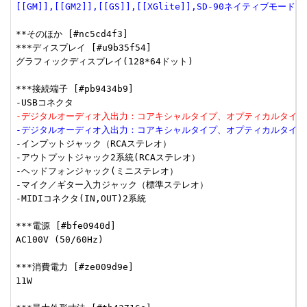
[[GM]],[[GM2]],[[GS]],[[XGlite]],SD-90ネイティブモード
**そのほか [#nc5cd4f3]

***ディスプレイ [#u9b35f54]

グラフィックディスプレイ(128*64ドット)

***接続端子 [#pb9434b9]

-デジタルオーディオ入出力：コアキシャルタイプ、オプティカルタイプ
-デジタルオーディオ入出力：コアキシャルタイプ、オプティカルタイプ
-インプットジャック（RCAステレオ）

-アウトプットジャック2系統(RCAステレオ）

-ヘッドフォンジャック(ミニステレオ）

-マイク／ギター入力ジャック（標準ステレオ）

-MIDIコネクタ(IN,OUT)2系統

***電源 [#bfe0940d]

AC100V (50/60Hz)

***消費電力 [#ze009d9e]

11W
